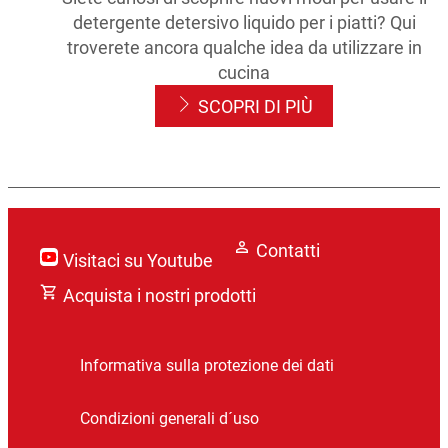
detergente detersivo liquido per i piatti? Qui
troverete ancora qualche idea da utilizzare in
cucina
SCOPRI DI PIÙ
Volete evitare germi e batteri in cucina?
Avete una pelle sensibile che crea problemi
Seguite i nostri suggerimenti!
quando lavate i piatti? Scoprite i benefici del
Contatti
SCOPRI DI PIÙ
Visitaci su Youtube
nostro detersivo liquido per i piatti per pelli
Acquista i nostri prodotti
sensibili!
SCOPRI DI PIÙ
Informativa sulla protezione dei dati
Condizioni generali d´uso